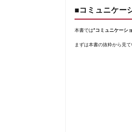
ミュ
■コミュニケーシ
ニケ
ーシ
ョン
のプ
本書では
”コミュニケーシ
ロか
ら学
まずは本書の抜粋から見て
ぶ”聴
き方
の極
意”‐
FBI
編‐
2
■
相手か
ら”深
い
話”を
聴ける
か
は”聴