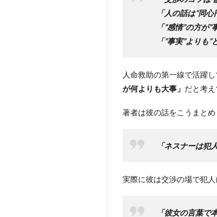
4
■
目指す
「人の話は”同心
べき
「”感情”の方が
は”自
「”事実”よりも
然な会
話”！
一方的
な質問
人命救助の第一線で活躍し
は”土
が何よりも大事」
だと考え
足で家
にあが
著者は彼の話をこうまとめ
る”様
なも
の！！
「ネスナーは犯
5
■”聞き
手のス
実際に彼は交渉の場で犯人
タン
ス”に
よ
「彼女の言葉で
り”話