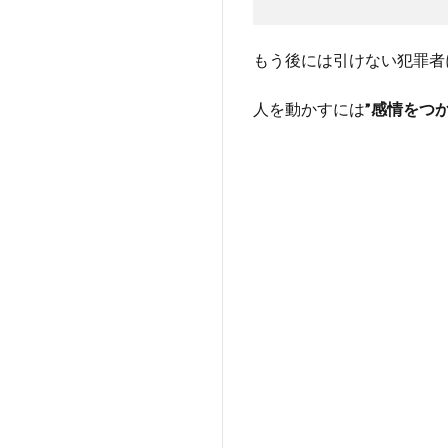
し手の
情報量
は”変
もう後には引けない犯罪者
わ
る！！
人を動かすには
”感情をつ
6
■感
情を聴
く良い
聞き手
は”相手
の感
情”は”無
批判で
受け入
れ
る”！！