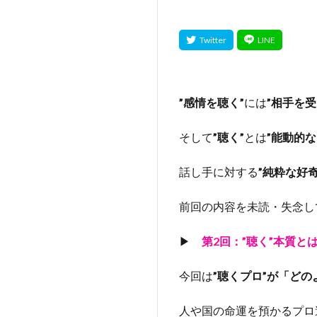
”感情を聴く”
には
”相手を
そして
”聴く”
とは
”能動的な
話し手に対する
”純粋な好奇
前回の内容を未読・失念し
▶
第2回：”聴く”本質と
今回は
”聴くプロ”が「ど
人や国の命運を預かるプロ