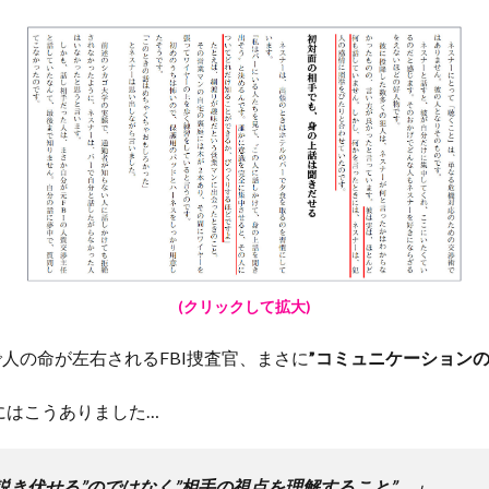
(クリックして拡大)
で人の命が左右されるFBI捜査官、まさに
”コミュニケーションの
にはこうありました…
説き伏せる”のではなく”相手の視点を理解すること”。」