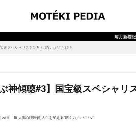
検索
毎月新着記事10本以上
】国宝級スペシャリストに学ぶ”聴くコツ”とは？
で学ぶ神傾聴#3】国宝級スペシャリ
？
月28日
人間心理理解
,
人生を変える”聴く力／LISTEN”