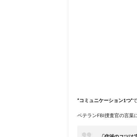
くスタ
ン
ス”次
第！！
3
■コ
ミュ
ニケ
ーシ
ョン
のプ
ロか
ら学
ぶ”聴
”コミュニケーション1つ”
き方
の極
意”‐
ベテランFBI捜査官の言葉
CIA
編‐
「交渉のコツは”