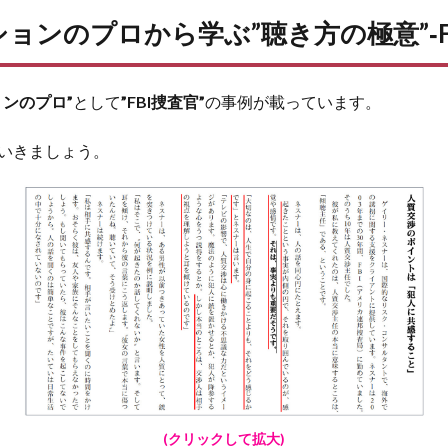
ョンのプロから学ぶ”聴き方の極意”‐FB
ョンのプロ”
として
”FBI捜査官”
の事例が載っています。
いきましょう。
(クリックして拡大)