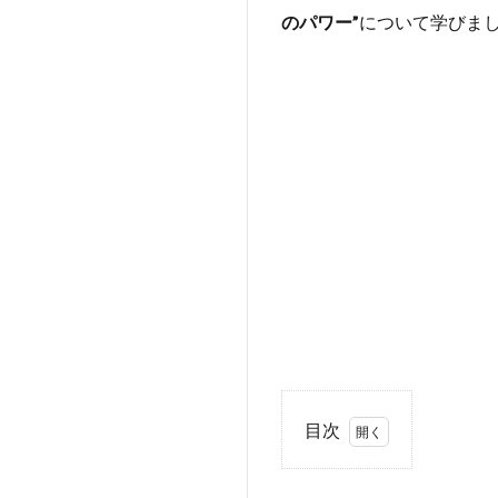
のパワー”
について学びま
目次
1
■コ