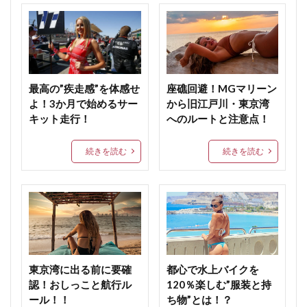
最高の”疾走感”を体感せ
座礁回避！MGマリーン
よ！3か月で始めるサー
から旧江戸川・東京湾
キット走行！
へのルートと注意点！
続きを読む
続きを読む
東京湾に出る前に要確
都心で水上バイクを
認！おしっこと航行ル
120％楽しむ”服装と持
ール！！
ち物”とは！？