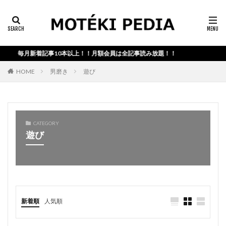
カテゴリー検索
毎月新着記事10本以上！！月額会員は全記事読み放題！！
検索
HOME
男磨き
遊び
CATEGORY
遊び
新着順
人気順