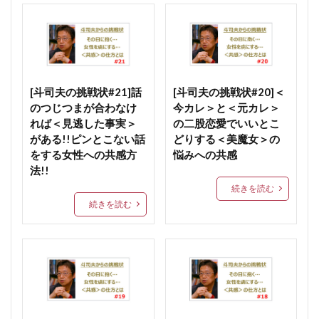
[斗司夫の挑戦状#21]話
[斗司夫の挑戦状#20]＜
のつじつまが合わなけ
今カレ＞と＜元カレ＞
れば＜見逃した事実＞
の二股恋愛でいいとこ
がある!!ピンとこない話
どりする＜美魔女＞の
をする女性への共感方
悩みへの共感
法!!
続きを読む
続きを読む