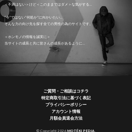
＜不満はない＞けど＜このままではダメ＞な気がする…
”今”ではない”何処か”に向かいたい…
そんな力の向け先を探す全ての男性の為のサイトです。
＜ホンモノの情報を誠実に＞
当サイトの成長と共に皆さんの成長があるように…
ご質問・ご相談はコチラ
特定商取引法に基づく表記
プライバシーポリシー
アカウント情報
月額会員退会方法
© Copyright 2026
MOTÉKI PEDIA
.