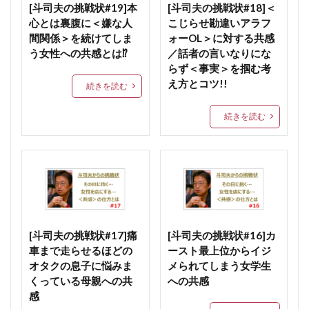
[斗司夫の挑戦状#19]本
[斗司夫の挑戦状#18]＜
心とは裏腹に＜嫌な人
こじらせ勘違いアラフ
間関係＞を続けてしま
ォーOL＞に対する共感
う女性への共感とは⁉
／話者の言いなりにな
らず＜事実＞を掴む考
え方とコツ!!
続きを読む
続きを読む
[斗司夫の挑戦状#17]痛
[斗司夫の挑戦状#16]カ
車まで走らせるほどの
ースト最上位からイジ
オタクの息子に悩みま
メられてしまう女学生
くっている母親への共
への共感
感