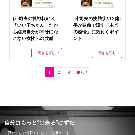
[斗司夫の挑戦状#13]
[斗司夫の挑戦状#12]相
「いい子ちゃん」だか
手が建前で隠す「本当
ら結局自分が幸せにな
の感情」に気付くポイ
れない女性への共感
ント
続きを読む
続きを読む
1
2
3
Next
自分はもっと”出来る”はずだ...
＜変わらない毎日＞にちょっと疲れてる…