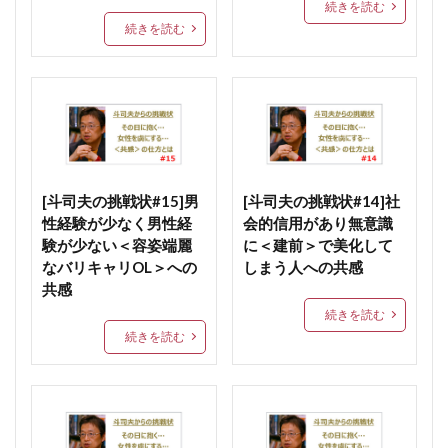
続きを読む
続きを読む
[斗司夫の挑戦状#15]男
[斗司夫の挑戦状#14]社
性経験が少なく男性経
会的信用があり無意識
験が少ない＜容姿端麗
に＜建前＞で美化して
なバリキャリOL＞への
しまう人への共感
共感
続きを読む
続きを読む