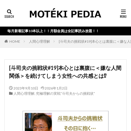
カテゴリー検索
毎月新着記事10本以上！！月額会員は全記事読み放題！！
検索
HOME
人間心理理解
[斗司夫の挑戦状#19]本心とは裏腹に＜嫌な
[斗司夫の挑戦状#19]本心とは裏腹に＜嫌な人間
関係＞を続けてしまう女性への共感とは⁉
2023年9月10日
2026年1月2日
人間心理理解
,
究極理解の実戦”斗司夫からの挑戦状”