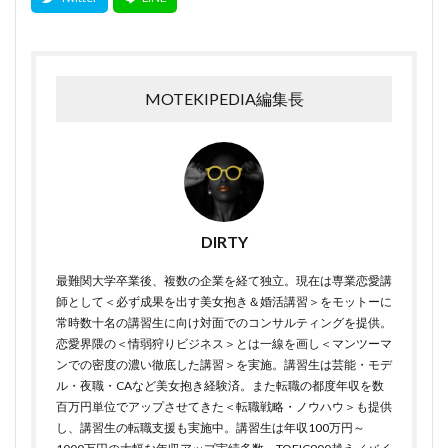
MOTEKIPEDIA編集長
DIRTY
最難関大学卒業後、複数の企業を経て独立。現在は専業恋愛講
師として＜必ず成果を出す美女抱き＆婚活講習＞をモットーに
常時数十名の講習生に向け対面でのコンサルティングを提供。
恋愛界隈の＜情弱狩りビジネス＞とは一線を画し＜マンツーマ
ンでの密度の濃い徹底した講習＞を実施。講習生は芸能・モデ
ル・夜職・CAなど美女抱き経験済。また転職の都度年収を数
百万円単位でアップさせてきた＜転職戦略・ノウハウ＞も提供
し、講習生の転職支援も実施中。講習生は年収100万円～