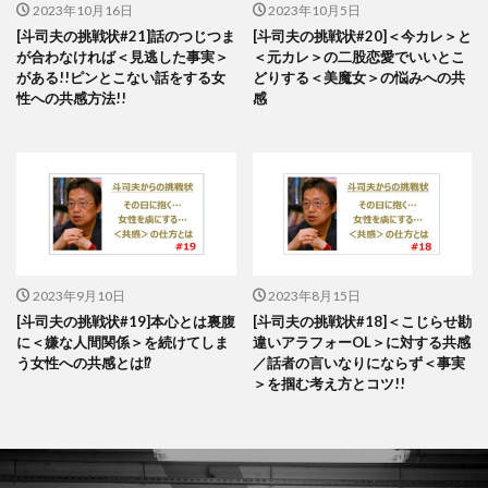
2023年10月16日
2023年10月5日
[斗司夫の挑戦状#21]話のつじつま
[斗司夫の挑戦状#20]＜今カレ＞と
が合わなければ＜見逃した事実＞
＜元カレ＞の二股恋愛でいいとこ
がある!!ピンとこない話をする女
どりする＜美魔女＞の悩みへの共
性への共感方法!!
感
2023年9月10日
2023年8月15日
[斗司夫の挑戦状#19]本心とは裏腹
[斗司夫の挑戦状#18]＜こじらせ勘
に＜嫌な人間関係＞を続けてしま
違いアラフォーOL＞に対する共感
う女性への共感とは⁉
／話者の言いなりにならず＜事実
＞を掴む考え方とコツ!!