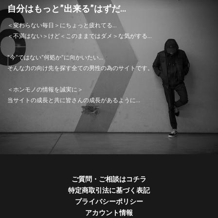
自分はもっと”出来る”はずだ...
＜変わらない毎日＞にちょっと疲れてる…
＜不満はない＞けど＜このままではダメ＞な気がする…
”今”ではない”何処か”に向かいたい…
そんな力の向け先を探す全ての男性の為のサイトです。
＜ホンモノの情報を誠実に＞
当サイトの成長と共に皆さんの成長があるように…
ご質問・ご相談はコチラ
特定商取引法に基づく表記
プライバシーポリシー
アカウント情報