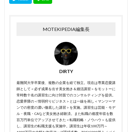
MOTEKIPEDIA編集長
DIRTY
最難関大学卒業後、複数の企業を経て独立。現在は専業恋愛講
師として＜必ず成果を出す美女抱き＆婚活講習＞をモットーに
常時数十名の講習生に向け対面でのコンサルティングを提供。
恋愛界隈の＜情弱狩りビジネス＞とは一線を画し＜マンツーマ
ンでの密度の濃い徹底した講習＞を実施。講習生は芸能・モデ
ル・夜職・CAなど美女抱き経験済。また転職の都度年収を数
百万円単位でアップさせてきた＜転職戦略・ノウハウ＞も提供
し、講習生の転職支援も実施中。講習生は年収100万円～