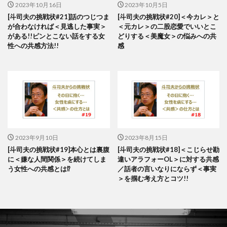
2023年10月16日
2023年10月5日
[斗司夫の挑戦状#21]話のつじつま
[斗司夫の挑戦状#20]＜今カレ＞と
が合わなければ＜見逃した事実＞
＜元カレ＞の二股恋愛でいいとこ
がある!!ピンとこない話をする女
どりする＜美魔女＞の悩みへの共
性への共感方法!!
感
2023年9月10日
2023年8月15日
[斗司夫の挑戦状#19]本心とは裏腹
[斗司夫の挑戦状#18]＜こじらせ勘
に＜嫌な人間関係＞を続けてしま
違いアラフォーOL＞に対する共感
う女性への共感とは⁉
／話者の言いなりにならず＜事実
＞を掴む考え方とコツ!!