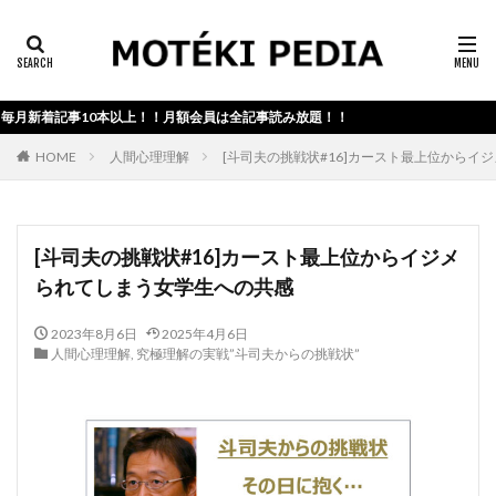
カテゴリー検索
月新着記事10本以上！！月額会員は全記事読み放題！！
検索
HOME
人間心理理解
[斗司夫の挑戦状#16]カースト最上位からイ
[斗司夫の挑戦状#16]カースト最上位からイジメ
られてしまう女学生への共感
2023年8月6日
2025年4月6日
人間心理理解
,
究極理解の実戦”斗司夫からの挑戦状”