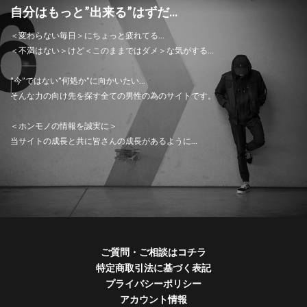
自分はもっと”出来る”はずだ...
＜変わらない毎日＞にちょっと疲れてる…
＜不満はない＞けど＜このままではダメ＞な気がする…
”今”ではない”何処か”に向かいたい…
そんな力の向け先を探す全ての男性の為のサイトです。
＜ホンモノの情報を誠実に＞
当サイトの成長と共に皆さんの成長があるように…
ご質問・ご相談はコチラ
特定商取引法に基づく表記
プライバシーポリシー
アカウント情報