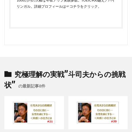
1000万円の大幅な年収アップ実績多数。TOEIC900越え／バイ
リンガル。詳細プロフィールは
☞コチラをクリック
。
究極理解の実戦”斗司夫からの挑戦
状”
の最新記事8件