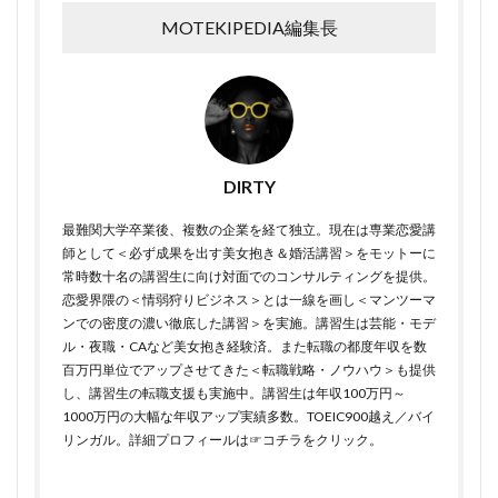
MOTEKIPEDIA編集長
DIRTY
最難関大学卒業後、複数の企業を経て独立。現在は専業恋愛講
師として＜必ず成果を出す美女抱き＆婚活講習＞をモットーに
常時数十名の講習生に向け対面でのコンサルティングを提供。
恋愛界隈の＜情弱狩りビジネス＞とは一線を画し＜マンツーマ
ンでの密度の濃い徹底した講習＞を実施。講習生は芸能・モデ
ル・夜職・CAなど美女抱き経験済。また転職の都度年収を数
百万円単位でアップさせてきた＜転職戦略・ノウハウ＞も提供
し、講習生の転職支援も実施中。講習生は年収100万円～
1000万円の大幅な年収アップ実績多数。TOEIC900越え／バイ
リンガル。詳細プロフィールは
☞コチラをクリック
。