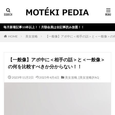
カテゴリー検索
月新着記事10本以上！！月額会員は全記事読み放題！！
検索
HOME
美女攻略
【一般像】アポ中に＜相手の話＞と＜一般像＞の
【一般像】アポ中に＜相手の話＞と＜一般像＞
の何を比較すべきか分からない！！
2023年11月2日
2025年4月6日
美女攻略
,
[美女攻略]FAQ