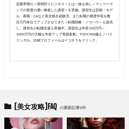
恋愛界隈の＜情弱狩りビジネス＞とは一線を画し＜マンツーマ
ンでの密度の濃い徹底した講習＞を実施。講習生は芸能・モデ
ル・夜職・CAなど美女抱き経験済。また転職の都度年収を数
百万円単位でアップさせてきた＜転職戦略・ノウハウ＞も提供
し、講習生の転職支援も実施中。講習生は年収100万円～
1000万円の大幅な年収アップ実績多数。TOEIC900越え／バイ
リンガル。詳細プロフィールは
☞コチラをクリック
。
[美女攻略]FAQ
の最新記事8件