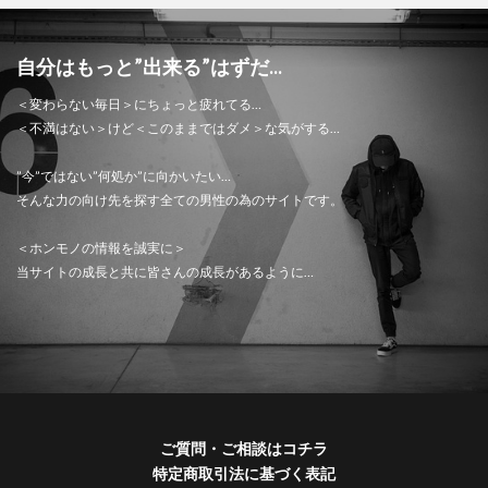
自分はもっと”出来る”はずだ...
＜変わらない毎日＞にちょっと疲れてる…
＜不満はない＞けど＜このままではダメ＞な気がする…
”今”ではない”何処か”に向かいたい…
そんな力の向け先を探す全ての男性の為のサイトです。
＜ホンモノの情報を誠実に＞
当サイトの成長と共に皆さんの成長があるように…
ご質問・ご相談はコチラ
特定商取引法に基づく表記