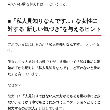
んでいる感”
を伝えればOKということ。
■「私人見知りなんです…」な女性に
対する”新しい気づき”を与えるヒント
アポでたまに現れるのが
「私人見知りなんです…」
という女
性。
優香も元々人見知りの様ですが、番組の中で
「私は番組に出
始めてから絶対に「私人見知りなんです」と言わないと決め
た」
と言っています。
なぜか？
彼女曰く
「人見知りではない人の方がそもそも世の中には少
ない。そうゆう中でもどうにかコミュニケーションとろうと
努力するのが大人」
と話しています。