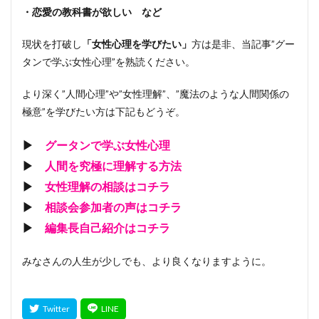
・恋愛の教科書が欲しい など
現状を打破し
「女性心理を学びたい」
方は是非、当記事”グー
タンで学ぶ女性心理”を熟読ください。
より深く”人間心理”や”女性理解”、”魔法のような人間関係の
極意”を学びたい方は下記もどうぞ。
▶
グータンで学ぶ女性心理
▶
人間を究極に理解する方法
▶
女性理解の相談はコチラ
▶
相談会参加者の声はコチラ
▶
編集長自己紹介はコチラ
みなさんの人生が少しでも、より良くなりますように。