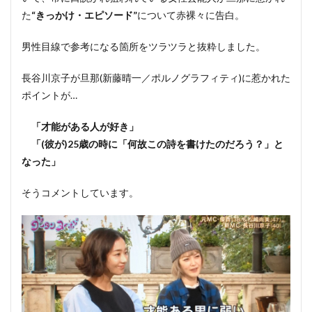
2
た
“きっかけ・エピソード”
について赤裸々に告白。
■「私
人見
知り
男性目線で参考になる箇所をツラツラと抜粋しました。
なん
で
長谷川京子が旦那(新藤晴一／ポルノグラフィティ)に惹かれた
す…」
な女
ポイントが…
性に
対す
「才能がある人が好き」
る”新
しい
「(彼が)25歳の時に「何故この詩を書けたのだろう？」と
気づ
なった」
き”を
与え
そうコメントしています。
るヒ
ント