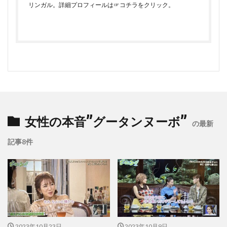
リンガル。詳細プロフィールは
☞コチラをクリック
。
女性の本音”グータンヌーボ”
の最新
記事8件
2023年10月23日
2023年10月9日