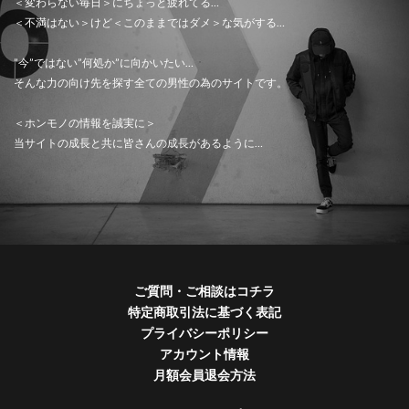
＜変わらない毎日＞にちょっと疲れてる…
＜不満はない＞けど＜このままではダメ＞な気がする…
”今”ではない”何処か”に向かいたい…
そんな力の向け先を探す全ての男性の為のサイトです。
＜ホンモノの情報を誠実に＞
当サイトの成長と共に皆さんの成長があるように…
ご質問・ご相談はコチラ
特定商取引法に基づく表記
プライバシーポリシー
アカウント情報
月額会員退会方法