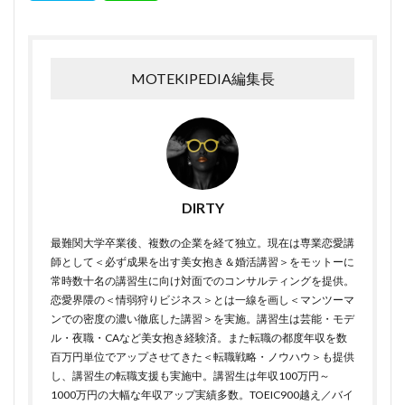
MOTEKIPEDIA編集長
DIRTY
最難関大学卒業後、複数の企業を経て独立。現在は専業恋愛講
師として＜必ず成果を出す美女抱き＆婚活講習＞をモットーに
常時数十名の講習生に向け対面でのコンサルティングを提供。
恋愛界隈の＜情弱狩りビジネス＞とは一線を画し＜マンツーマ
ンでの密度の濃い徹底した講習＞を実施。講習生は芸能・モデ
ル・夜職・CAなど美女抱き経験済。また転職の都度年収を数
百万円単位でアップさせてきた＜転職戦略・ノウハウ＞も提供
し、講習生の転職支援も実施中。講習生は年収100万円～
1000万円の大幅な年収アップ実績多数。TOEIC900越え／バイ