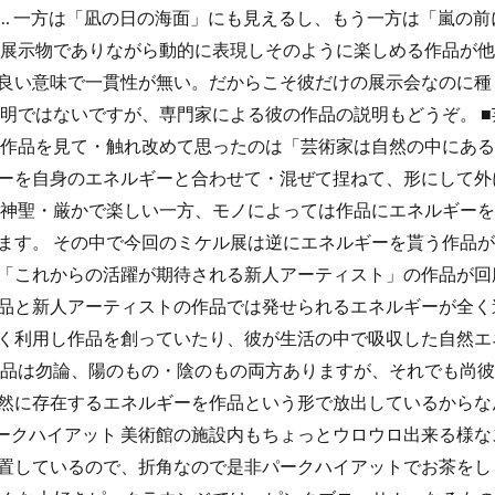
… 一方は「凪の日の海面」にも見えるし、もう一方は「嵐の前
な展示物でありながら動的に表現しそのように楽しめる作品が他
良い意味で一貫性が無い。だからこそ彼だけの展示会なのに種
説明ではないですが、専門家による彼の作品の説明もどうぞ。 
の作品を見て・触れ改めて思ったのは「芸術家は自然の中にあ
ーを自身のエネルギーと合わせて・混ぜて捏ねて、形にして外
は神聖・厳かで楽しい一方、モノによっては作品にエネルギー
ます。 その中で今回のミケル展は逆にエネルギーを貰う作品が
「これからの活躍が期待される新人アーティスト」の作品が回
品と新人アーティストの作品では発せられるエネルギーが全く
く利用し作品を創っていたり、彼が生活の中で吸収した自然エ
作品は勿論、陽のもの・陰のもの両方ありますが、それでも尚
然に存在するエネルギーを作品という形で放出しているからな
パークハイアット 美術館の施設内もちょっとウロウロ出来る様
置しているので、折角なので是非パークハイアットでお茶をし