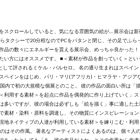
をスクロールしていると、気になる雰囲気の絵が… 展示会は新
からタクシーで20分程なのでPCをパタンと閉じ、その足でふら
作品の数々にエネルギーを貰える展示会、めっちゃ良かった！
たい方にはオススメです。 ■＜素材が作品を創っていく＞とい
人として評されるミケル・バルセロ。 名の通り生まれはスペイ
スペインをはじめ、パリ・マリ(アフリカ)・ヒマラヤ・アジア
本国内で初の大規模な個展とのこと。 彼の作品の面白い所は「
＜利用する素材＞を起点に作品を偶発的に作り上げていく」ス
は多いですが、彼の場合は必ずしも「絵を描く」事に適した土
で素材・染料・原料を調達し、その物質にインスピレーション
現地ネイティブの人達が利用している素材＞を練りこむ・利用
たのはその作風。 著名なアーティストによくあるのは、個々人
であったとしても「あ、彼の作品だよね」とその作風から作者