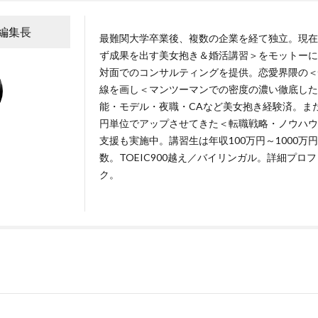
A編集長
最難関大学卒業後、複数の企業を経て独立。現在
ず成果を出す美女抱き＆婚活講習＞をモットーに
対面でのコンサルティングを提供。恋愛界隈の＜
線を画し＜マンツーマンでの密度の濃い徹底した
能・モデル・夜職・CAなど美女抱き経験済。ま
円単位でアップさせてきた＜転職戦略・ノウハウ
支援も実施中。講習生は年収100万円～1000
数。TOEIC900越え／バイリンガル。詳細プロ
ク
。