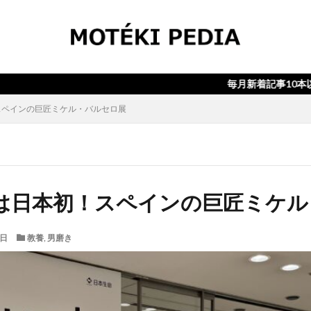
検索
毎月新着記事10本以上！！月額会
スペインの巨匠ミケル・バルセロ展
は日本初！スペインの巨匠ミケル
6日
教養
,
男磨き