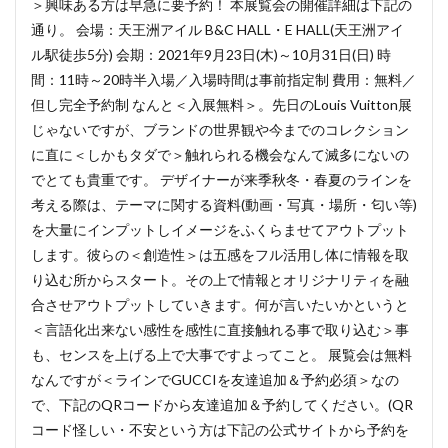
＞興味ある方は早急に要予約！ 本展覧会の開催詳細は下記の
通り。 会場：天王洲アイル B&C HALL・E HALL(天王洲アイ
ル駅徒歩5分) 会期：2021年9月23日(木)～10月31日(日) 時
間：11時～20時半入場／入場時間は事前指定制 費用：無料／
但し完全予約制 なんと＜入展無料＞。先日のLouis Vuitton展
じゃないですが、ブランドの世界観や今までのコレクション
に直に＜しかもタダで＞触れられる機会なんて滅多にないの
でとても貴重です。 デザイナーが来季秋冬・春夏のラインを
考える際は、テーマに関する資料(動画・写真・場所・匂い等)
を大量にインプットしイメージをふくらませてアウトプット
します。彼らの＜創造性＞は五感をフル活用し体に情報を取
り込む所からスタート。その上で情報とオリジナリティを融
合させアウトプットしていきます。何が言いたいかというと
＜言語化出来ない感性を感性に直接触れる事で取り込む＞事
も、センスを上げる上で大事ですよってこと。 展覧会は無料
なんですが＜ラインでGUCCIを友達追加＆予約必須＞なの
で、下記のQRコードから友達追加＆予約してください。(QR
コード怪しい・不安という方は下記の公式サイトから予約を