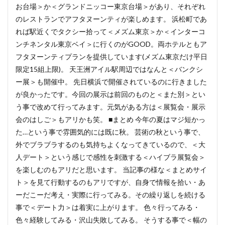
お台場＞か＜グランドニッコー東京台場＞があり、それぞれ
のレストランでアフタヌーンティが楽しめます。 浜松町であ
れば駅近くでタクシー拾って＜メズム東京＞か＜インターコ
ンチネンタル東京ベイ＞に行くのがGOOD。両ホテルともア
フタヌーンティプランを提供しています(メズム東京だけ平日
限定15組上限)。 天王洲アイル駅周辺ではなんと＜バンクシ
ー展＞も開催中。 先日横浜で開催されているのに行きました
が良かったです。今回の展示は前回のものと＜また別＞とい
う事で改めて行ってみます。元気がある方は＜展覧会・展示
会のはしご＞もアリかも笑。 ■まとめ 今年の夏はマジ短かっ
た…という事で雰囲気的には既に秋。 芸術の秋という事で、
外でブラブラするのも気持ちよくなってきているので、＜大
人デート＞という感じで感性を刺激する＜ハイブラ展覧会＞
を楽しむのもアリだと思います。 当記事の様な＜まとめサイ
ト＞を見て行動するのもアリですが、自身で情報を拾い・あ
ーだこーだ考え・実際に行ってみる。その繰り返しを続ける
事で＜デート力＞は着実に上がります。 色々行ってみる・
色々経験してみる・沢山失敗してみる。 そうする事で＜幅の