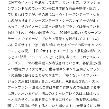
に関するイメージを展示してます」というもの。 ファッショ
ンブランドなのでシーズン毎に具体的な商品を制作・販売し
ているわけですが、その裏には一応＜シーズンテーマ＞なる
ものがあります。シーズンテーマ・シーズンイメージがまず
あって、そのイメージに沿った商品をブランドは作っている
わけですね。 今回の展覧会では、2015年以降の＜各シーズン
テーマ＞でイメージしていた＜背景＞を展示してます。ちな
みに公式サイトでは「過去6年にわたるグッチの広告キャンペ
ーン」と表現。 【公式サイトはコチラ】 さて展覧会内部に入
ると＜1部屋・1シーズン＞という割り当てで、これまでの＜
シーズンテーマの世界観＞が表現されています。各部屋は6畳
～10畳程のサイズですが、世界感ギンギンで皮膚からブラン
ドの感性に触れることができます。「怖くないハイブラバー
ジョンのお化け屋敷」みたいな感じ。 ■展覧会含めた＜大人
デートプラン＞ 展覧会自体は事前予約制なので激混みする事
は無いと思いますが、周辺のオシャレプレイスは土日はちょ
っと混みそう。出来る事なら平日に行くか、飯＆茶の場所に
関しても事前に予約するといいと思います。 会場近くには無