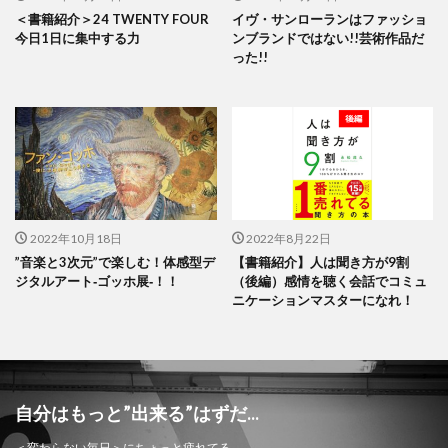
＜書籍紹介＞24 TWENTY FOUR
イヴ・サンローランはファッショ
今日1日に集中する力
ンブランドではない!!芸術作品だ
った!!
2022年10月18日
2022年8月22日
”音楽と3次元”で楽しむ！体感型デ
【書籍紹介】人は聞き方が9割
ジタルアート‐ゴッホ展‐！！
（後編）感情を聴く会話でコミュ
ニケーションマスターになれ！
自分はもっと”出来る”はずだ...
＜変わらない毎日＞にちょっと疲れてる…