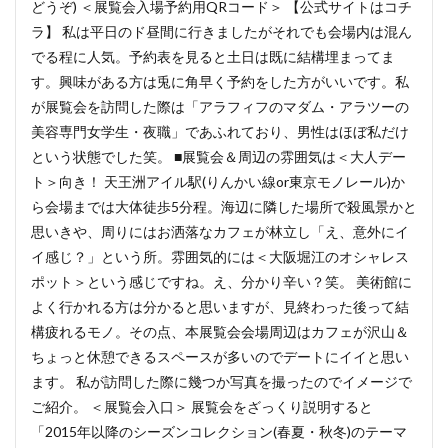
どうぞ) ＜展覧会入場予約用QRコード＞ 【公式サイトはコチ
ラ】 私は平日のド昼間に行きましたがそれでも会場内は混ん
でる程に人気。予約表を見ると土日は既に結構埋まってま
す。興味がある方は兎に角早く予約をした方がいいです。私
が展覧会を訪問した際は「アラフィフのマダム・アラツーの
美容専門女学生・夜職」であふれており、男性はほぼ私だけ
という状態でした笑。 ■展覧会＆周辺の雰囲気は＜大人デー
ト＞向き！ 天王洲アイル駅(りんかい線or東京モノレール)か
ら会場までは大体徒歩5分程。海辺に隣した場所で殺風景かと
思いきや、周りにはお洒落なカフェが林立し「え、意外にイ
イ感じ？」という所。雰囲気的には＜大阪堀江のオシャレス
ポット＞という感じですね。え、分かり辛い？笑。 美術館に
よく行かれる方は分かると思いますが、見終わった後って結
構疲れるモノ。その点、本展覧会会場周辺はカフェが沢山＆
ちょっと休憩できるスペースが多いのでデートにイイと思い
ます。 私が訪問した際に幾つか写真を撮ったのでイメージで
ご紹介。 ＜展覧会入口＞ 展覧会をざっくり説明すると
「2015年以降のシーズンコレクション(春夏・秋冬)のテーマ