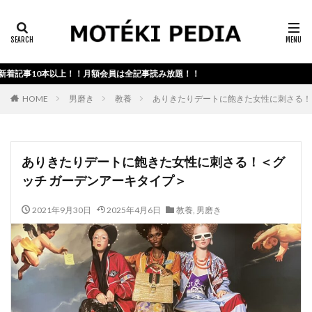
カテゴリー検索
事10本以上！！月額会員は全記事読み放題！！
検索
HOME
男磨き
教養
ありきたりデートに飽きた女性に刺さる！
ありきたりデートに飽きた女性に刺さる！＜グ
ッチ ガーデンアーキタイプ＞
2021年9月30日
2025年4月6日
教養
,
男磨き