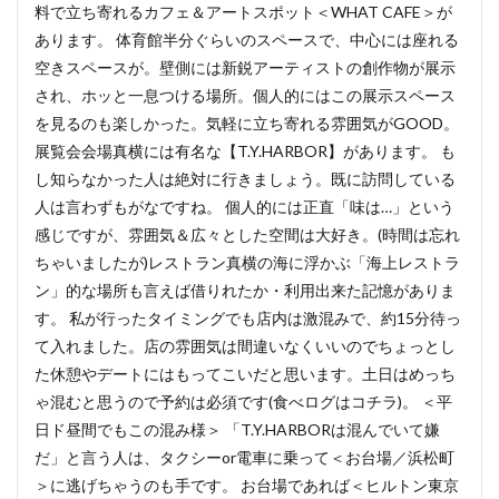
料で立ち寄れるカフェ＆アートスポット＜WHAT CAFE＞が
あります。 体育館半分ぐらいのスペースで、中心には座れる
空きスペースが。壁側には新鋭アーティストの創作物が展示
され、ホッと一息つける場所。個人的にはこの展示スペース
を見るのも楽しかった。気軽に立ち寄れる雰囲気がGOOD。
展覧会会場真横には有名な【T.Y.HARBOR】があります。 も
し知らなかった人は絶対に行きましょう。既に訪問している
人は言わずもがなですね。 個人的には正直「味は…」という
感じですが、雰囲気＆広々とした空間は大好き。(時間は忘れ
ちゃいましたが)レストラン真横の海に浮かぶ「海上レストラ
ン」的な場所も言えば借りれたか・利用出来た記憶がありま
す。 私が行ったタイミングでも店内は激混みで、約15分待っ
て入れました。店の雰囲気は間違いなくいいのでちょっとし
た休憩やデートにはもってこいだと思います。土日はめっち
ゃ混むと思うので予約は必須です(食べログはコチラ)。 ＜平
日ド昼間でもこの混み様＞ 「T.Y.HARBORは混んでいて嫌
だ」と言う人は、タクシーor電車に乗って＜お台場／浜松町
＞に逃げちゃうのも手です。 お台場であれば＜ヒルトン東京