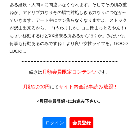
ある経験・人間＞に間違いなくなれます。そしてその積み重
ねが、アドリブ力なりその場で対処しきる力なりにつながっ
ていきます。デート中にマジ焦らなくなりますよ、ストック
が沢山出来るから。 「(うわまじか。ココ閉まっとるやん！)
ちょい移動するけどXX出来る所あるから行くか」みたいな。
何事も行動あるのみですね！より良い女性ライフを。GOOD
LUCK!…
月額会員限定コンテンツ
続きは
です。
月額2,000円
サイト内全記事読み放題!!
にて
<月額会員登録>にお進み下さい。
ログイン
会員登録