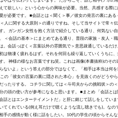
えて欲しい」という心からの興味が必要。当然、共感する際に
愛が必要です。 ■会話とは＜聞く＞事／彼女の発言の裏にある
た＜人に関する大原則＞の通りですね。そして当サイトで常々
す。 ガンガン女性を抱く方法で紹介している通り、何気ない
。 ＜会話の基本＞にまとめてある通り、普段の家族・友人・
は。会話っぽく＜言葉以外の雰囲気で＞意思疎通しているだけ
初は物凄く疲れるはず。それを何回も繰り返していくうちに、
す。 神様の様なお言葉ですね笑。これは画像(本書抜粋)のその
らないよ」という答えの部分ではなくて、「相手は本当は何を
 この「彼女の言葉の裏に隠された本心」を見抜くのがどうや
だったりする。 コチラに関しては＜斗司夫からの挑戦状＞の＜
分の頭の使い方が参考になると思います。 ■まとめ 「会話とは
会話とはエンターテイメントだ」と肝に銘じて話しをしていま
いてくれている(例え耳だけで聴くような流し聴きでも)。なの
相手の感情が動く様に話をしたい。10代の学生の頃からそん