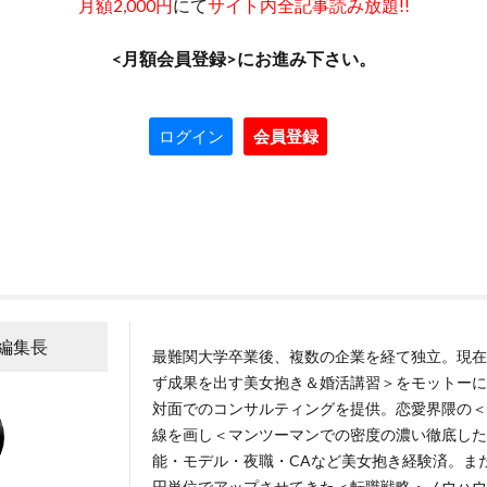
にて
月額2,000円
サイト内全記事読み放題!!
<月額会員登録>にお進み下さい。
ログイン
会員登録
A編集長
最難関大学卒業後、複数の企業を経て独立。現在
ず成果を出す美女抱き＆婚活講習＞をモットーに
対面でのコンサルティングを提供。恋愛界隈の＜
線を画し＜マンツーマンでの密度の濃い徹底した
能・モデル・夜職・CAなど美女抱き経験済。ま
円単位でアップさせてきた＜転職戦略・ノウハウ