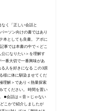
はなく「正しい会話と
スパーソン向けの書ではあり
テ本としても良書。 アポに
当記事では本書の中で＜どこ
人公になりたい＞を理解す
が一番大切で一番興味があ
る人を好きになる この3原
る様に体に馴染ませてくだ
極理解＞であり＜熱量探索
みてください。 時間を置い
 ■会話は＜音＞じゃない
のどこかで紹介しましたが
相手)に対しては「興味があ