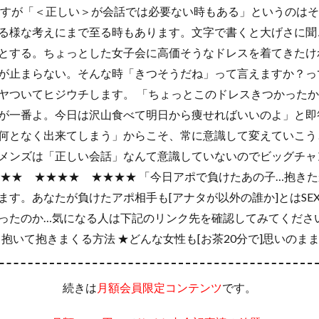
ますが「＜正しい＞が会話では必要ない時もある」というのはそ
る様な考えにまで至る時もあります。文字で書くと大げさに聞
とする。ちょっとした女子会に高価そうなドレスを着てきたけ
が止まらない。そんな時「きつそうだね」って言えますか？っ
ヤついてヒジウチします。 「ちょっとこのドレスきつかったか
が一番よ。今日は沢山食べて明日から痩せればいいのよ」と即答
何となく出来てしまう」からこそ、常に意識して変えていこう
メンズは「正しい会話」なんて意識していないのでビッグチャ
★★★ ★★★★ ★★★★ 「今日アポで負けたあの子…抱き
ます。あなたが負けたアポ相手も[アナタが以外の誰か]とはSE
ったのか…気になる人は下記のリンク先を確認してみてください
抱いて抱きまくる方法 ★どんな女性も[お茶20分で]思いのま
続きは
です。
月額会員限定コンテンツ