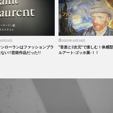
10月23日
2022年10月18日
サンローランはファッションブラ
”音楽と3次元”で楽しむ！体感
ない!!芸術作品だった!!
ルアート‐ゴッホ展‐！！