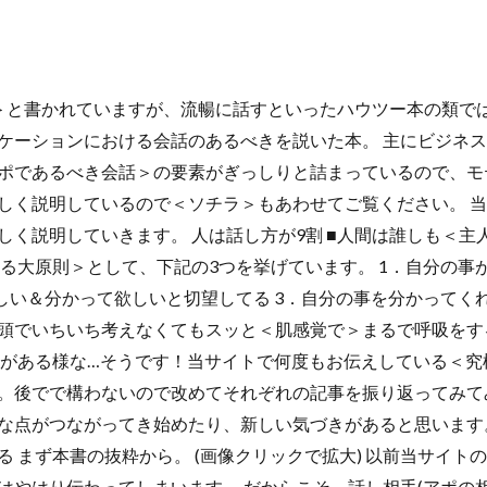
＞と書かれていますが、流暢に話すといったハウツー本の類で
ケーションにおける会話のあるべきを説いた本。 主にビジネ
ポであるべき会話＞の要素がぎっしりと詰まっているので、モ
しく説明しているので＜ソチラ＞もあわせてご覧ください。 
しく説明していきます。 人は話し方が9割 ■人間は誰しも＜主
する大原則＞として、下記の3つを挙げています。 1．自分の事
しい＆分かって欲しいと切望してる 3．自分の事を分かってくれ
頭でいちいち考えなくてもスッと＜肌感覚で＞まるで呼吸をす
とがある様な…そうです！当サイトで何度もお伝えしている＜究
。後でで構わないので改めてそれぞれの記事を振り返ってみて
な点がつながってき始めたり、新しい気づきがあると思います。
 まず本書の抜粋から。 (画像クリックで拡大) 以前当サイト
はやはり伝わってしまいます。 だからこそ、話し相手(アポの