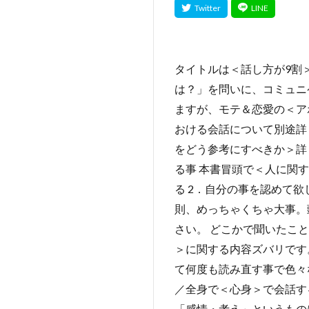
タイトルは＜話し方が9割
は？」を問いに、コミュニ
ますが、モテ＆恋愛の＜ア
おける会話について別途詳
をどう参考にすべきか＞詳
る事 本書冒頭で＜人に関
る 2．自分の事を認めて欲
則、めっちゃくちゃ大事。
さい。 どこかで聞いたこ
＞に関する内容ズバリです
て何度も読み直す事で色々
／全身で＜心身＞で会話する
「感情・考え」というもの