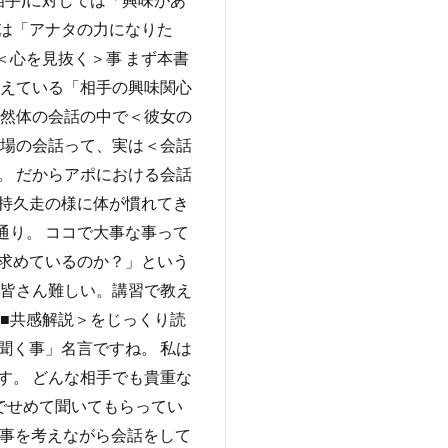
は「アナタの力になりた
＜心を見抜く＞事 まず本書
伝えている「相手の興味関心
自然体の会話の中で＜彼女の
職場の会話って、実は＜会話
。 だからアポにおける会話
持久走の様に体が慣れてき
通り。 ココで大事な事って
求めているのか？」という
ら皆さん難しい。講習で教え
■共感解説＞をじっくり読
聞く事」名言ですね。 私は
す。 どんな相手でも貴重な
でせめて聞いてもらってい
な事を考えながら会話をして