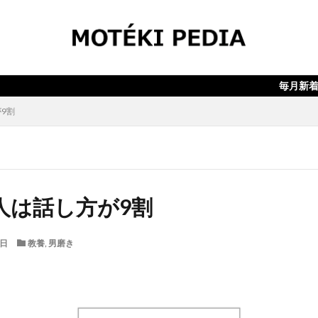
検索
毎月新着記事10
9割
人は話し方が9割
6日
教養
,
男磨き