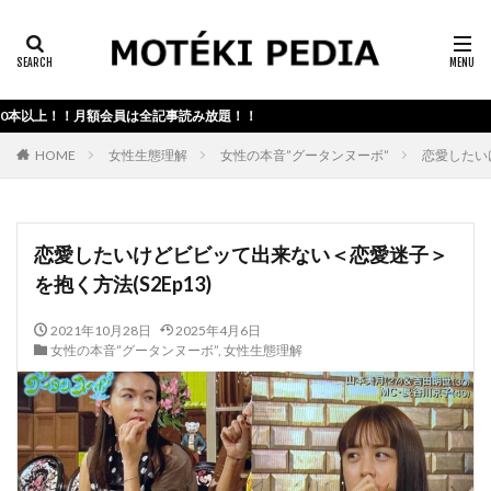
カテゴリー検索
以上！！月額会員は全記事読み放題！！
検索
HOME
女性生態理解
女性の本音”グータンヌーボ”
恋愛したい
恋愛したいけどビビッて出来ない＜恋愛迷子＞
を抱く方法(S2Ep13)
2021年10月28日
2025年4月6日
女性の本音”グータンヌーボ”
,
女性生態理解