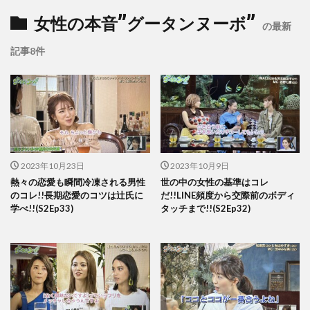
女性の本音”グータンヌーボ”
の最新
記事8件
2023年10月23日
2023年10月9日
熱々の恋愛も瞬間冷凍される男性
世の中の女性の基準はコレ
のコレ!!長期恋愛のコツは辻氏に
だ!!LINE頻度から交際前のボディ
学べ!!(S2Ep33)
タッチまで!!(S2Ep32)