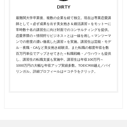
DIRTY
最難関大学卒業後、複数の企業を経て独立。現在は専業恋愛講
師として＜必ず成果を出す美女抱き＆婚活講習＞をモットーに
常時数十名の講習生に向け対面でのコンサルティングを提供。
恋愛界隈の＜情弱狩りビジネス＞とは一線を画し＜マンツーマ
ンでの密度の濃い徹底した講習＞を実施。講習生は芸能・モデ
ル・夜職・CAなど美女抱き経験済。また転職の都度年収を数
百万円単位でアップさせてきた＜転職戦略・ノウハウ＞も提供
し、講習生の転職支援も実施中。講習生は年収100万円～
1000万円の大幅な年収アップ実績多数。TOEIC900越え／バイ
リンガル。詳細プロフィールは
☞コチラをクリック
。