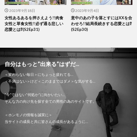
2023年9月18日
2023年9月4日
女性あるあるを押さえよう!!肉食
意中のあの子を落とすにはXXを合
女性と草食女性!!必ず通る悲しい
わせろ!!結局長続きする恋愛とは⁉
恋愛とは⁉(S2Ep31)
(S2Ep30)
自分はもっと”出来る”はずだ...
＜変わらない毎日＞にちょっと疲れてる…
＜不満はない＞けど＜このままではダメ＞な気がする…
”今”ではない”何処か”に向かいたい…
そんな力の向け先を探す全ての男性の為のサイトです。
＜ホンモノの情報を誠実に＞
当サイトの成長と共に皆さんの成長があるように…