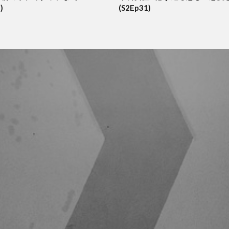
)
(S2Ep31)
。