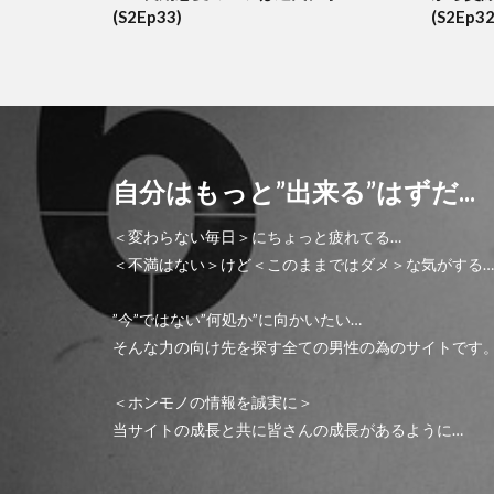
(S2Ep33)
(S2Ep32
自分はもっと”出来る”はずだ...
＜変わらない毎日＞にちょっと疲れてる…
＜不満はない＞けど＜このままではダメ＞な気がする…
”今”ではない”何処か”に向かいたい…
そんな力の向け先を探す全ての男性の為のサイトです
＜ホンモノの情報を誠実に＞
当サイトの成長と共に皆さんの成長があるように…