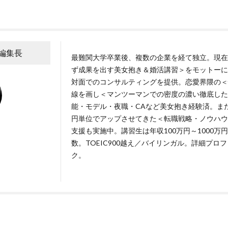
A編集長
最難関大学卒業後、複数の企業を経て独立。現在
ず成果を出す美女抱き＆婚活講習＞をモットーに
対面でのコンサルティングを提供。恋愛界隈の＜
線を画し＜マンツーマンでの密度の濃い徹底した
能・モデル・夜職・CAなど美女抱き経験済。ま
円単位でアップさせてきた＜転職戦略・ノウハウ
支援も実施中。講習生は年収100万円～1000
数。TOEIC900越え／バイリンガル。詳細プロ
ク
。