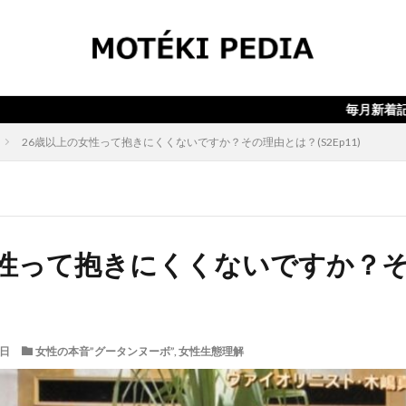
検索
毎月新着記事10本以上
26歳以上の女性って抱きにくくないですか？その理由とは？(S2Ep11)
女性って抱きにくくないですか？
6日
女性の本音”グータンヌーボ”
,
女性生態理解