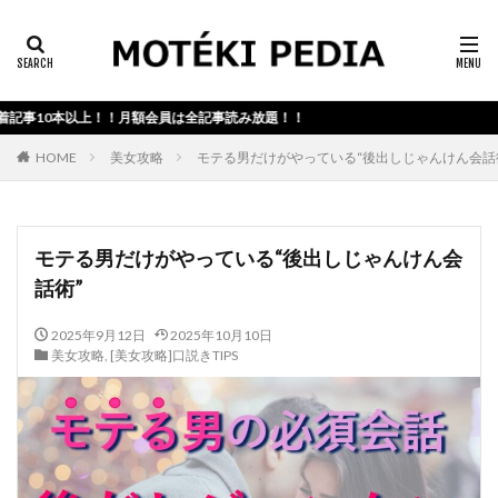
カテゴリー検索
0本以上！！月額会員は全記事読み放題！！
検索
HOME
美女攻略
モテる男だけがやっている“後出しじゃんけん会話
モテる男だけがやっている“後出しじゃんけん会
話術”
2025年9月12日
2025年10月10日
美女攻略
,
[美女攻略]口説きTIPS