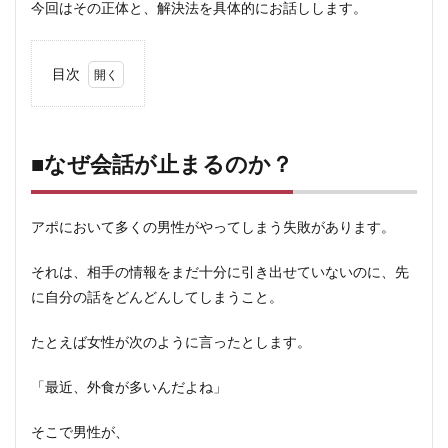
今回はその正体と、解決法を具体的にお話しします。
目次
1
■な
ぜ会
話が
■なぜ会話が止まるのか？
止ま
るの
か？
アポにおいて多くの男性がやってしまう失敗があります。
2
後出
それは、相手の情報をまだ十分に引き出せていないのに、先
しじ
に自分の話をどんどんしてしまうこと。
ゃん
けん
の考
たとえば女性が次のように言ったとします。
え方
3
「最近、外食が多いんだよね」
「事
実」
そこで男性が、
と