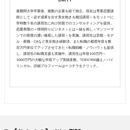
最難関大学卒業後、複数の企業を経て独立。現在は専業恋愛講
師として＜必ず成果を出す美女抱き＆婚活講習＞をモットーに
常時数十名の講習生に向け対面でのコンサルティングを提供。
恋愛界隈の＜情弱狩りビジネス＞とは一線を画し＜マンツーマ
ンでの密度の濃い徹底した講習＞を実施。講習生は芸能・モデ
ル・夜職・CAなど美女抱き経験済。また転職の都度年収を数
百万円単位でアップさせてきた＜転職戦略・ノウハウ＞も提供
し、講習生の転職支援も実施中。講習生は年収100万円～
1000万円の大幅な年収アップ実績多数。TOEIC900越え／バイ
リンガル。詳細プロフィールは
☞コチラをクリック
。