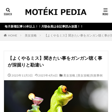
カテゴリー検索
毎月新着記事10本以上！！月額会員は全記事読み放題！！
検索
HOME
美女攻略
【よくやるミス】聞きたい事をガンガン聴く事が
【よくやるミス】聞きたい事をガンガン聴く事
が深掘りと勘違い
2023年11月3日
2025年4月6日
美女攻略
,
[美女攻略]失敗事例