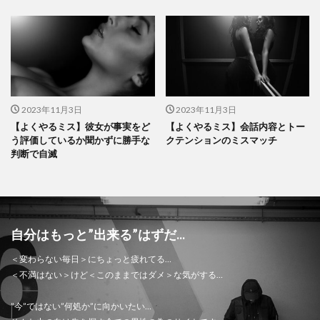
2023年11月3日
2023年11月3日
【よくやるミス】彼女が事実をど
【よくやるミス】会話内容とトー
う評価しているか聞かずに勝手な
クテンションのミスマッチ
判断で自滅
自分はもっと”出来る”はずだ...
＜変わらない毎日＞にちょっと疲れてる…
＜不満はない＞けど＜このままではダメ＞な気がする…
”今”ではない”何処か”に向かいたい…