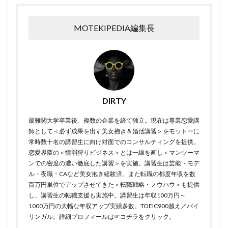
MOTEKIPEDIA編集長
DIRTY
最難関大学卒業後、複数の企業を経て独立。現在は専業恋愛講
師として＜必ず成果を出す美女抱き＆婚活講習＞をモットーに
常時数十名の講習生に向け対面でのコンサルティングを提供。
恋愛界隈の＜情弱狩りビジネス＞とは一線を画し＜マンツーマ
ンでの密度の濃い徹底した講習＞を実施。講習生は芸能・モデ
ル・夜職・CAなど美女抱き経験済。また転職の都度年収を数
百万円単位でアップさせてきた＜転職戦略・ノウハウ＞も提供
し、講習生の転職支援も実施中。講習生は年収100万円～
1000万円の大幅な年収アップ実績多数。TOEIC900越え／バイ
リンガル。詳細プロフィールは
☞コチラをクリック
。