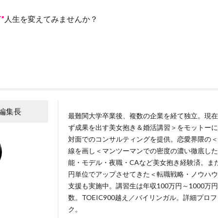
”
人生を変えてみませんか？
A編集長
最難関大学卒業後、複数の企業を経て独立。現在
ず成果を出す美女抱き＆婚活講習＞をモットーに
対面でのコンサルティングを提供。恋愛界隈の＜
線を画し＜マンツーマンでの密度の濃い徹底した
能・モデル・夜職・CAなど美女抱き経験済。ま
円単位でアップさせてきた＜転職戦略・ノウハウ
支援も実施中。講習生は年収100万円～1000
数。TOEIC900越え／バイリンガル。詳細プロ
ク
。