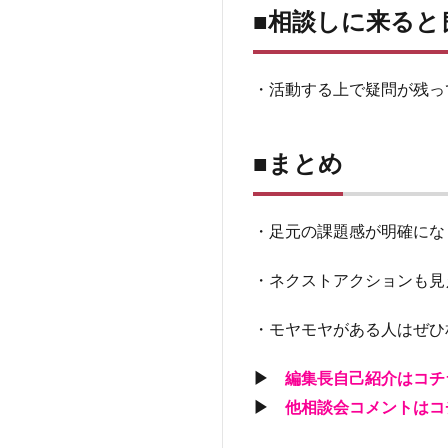
■相談しに来ると
■相
談
し
に
・活動する上で疑問が残っ
来
る
と
■まとめ
良
い
人
・足元の課題感が明確にな
4
■ま
・ネクストアクションも見
と
め
・モヤモヤがある人はぜひ
▶
編集長自己紹介はコチ
▶
他相談会コメントはコ