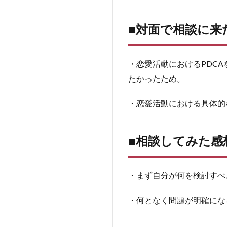
■対
面
■対面で相談に来
で
相
談
に
・恋愛活動におけるPDC
来
たかったため。
た
理
・恋愛活動における具体的
由
2
■相
■相談してみた感
談
し
て
・まず自分が何を検討すべ
み
た
感
・何となく問題が明確にな
想
3