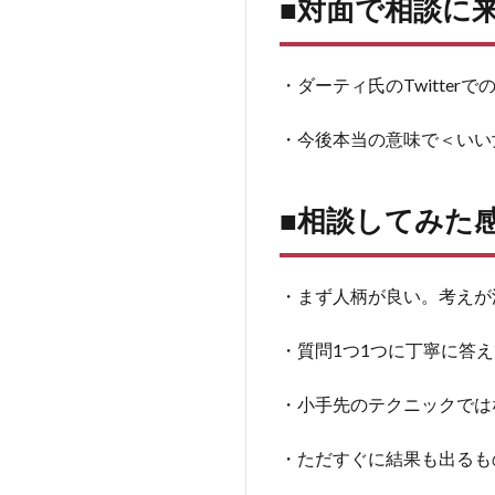
■対面で相談に
で
相
談
に
・ダーティ氏のTwitte
来
た
・今後本当の意味で＜いい
理
由
2
■相談してみた
■相
談
し
・まず人柄が良い。考えが
て
み
・質問1つ1つに丁寧に答
た
感
想
・小手先のテクニックでは
3
・ただすぐに結果も出るも
■相
談