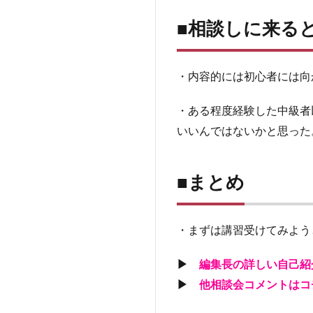
し
■相談しに来る
に
来
る
と
・内容的には初心者には向
良
い
・ある程度経験した中級者
人
いいんではないかと思った
4
■ま
と
■まとめ
め
・まずは講習受けてみよう
▶
編集長の詳しい自己紹
▶
他相談会コメントはコ