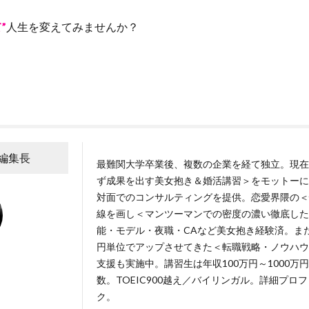
”
人生を変えてみませんか？
A編集長
最難関大学卒業後、複数の企業を経て独立。現在
ず成果を出す美女抱き＆婚活講習＞をモットーに
対面でのコンサルティングを提供。恋愛界隈の＜
線を画し＜マンツーマンでの密度の濃い徹底した
能・モデル・夜職・CAなど美女抱き経験済。ま
円単位でアップさせてきた＜転職戦略・ノウハウ
支援も実施中。講習生は年収100万円～1000
数。TOEIC900越え／バイリンガル。詳細プロ
ク
。