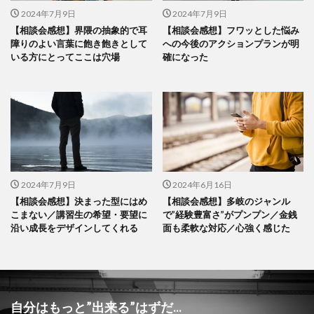
2024年7月9日
2024年7月9日
【相談会感想】界隈の抽象的で耳
【相談会感想】フワッとした悩み
障りのよい言葉に飽き飽きとして
への今後のアクションプランが明
いる方にとってここは穴場
確になった
2024年7月9日
2024年6月16日
【相談会感想】決まった型にはめ
【相談会感想】多岐のジャンル
こまない／講習生の希望・要望に
で”経験豊富さ”がプンプン／金銭
沿い成長をデザインしてくれる
面も柔軟な対応／心強く感じた
自分はもっと”出来る”はずだ...