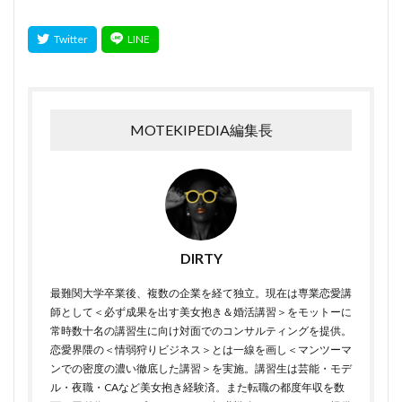
MOTEKIPEDIA編集長
DIRTY
最難関大学卒業後、複数の企業を経て独立。現在は専業恋愛講
師として＜必ず成果を出す美女抱き＆婚活講習＞をモットーに
常時数十名の講習生に向け対面でのコンサルティングを提供。
恋愛界隈の＜情弱狩りビジネス＞とは一線を画し＜マンツーマ
ンでの密度の濃い徹底した講習＞を実施。講習生は芸能・モデ
ル・夜職・CAなど美女抱き経験済。また転職の都度年収を数