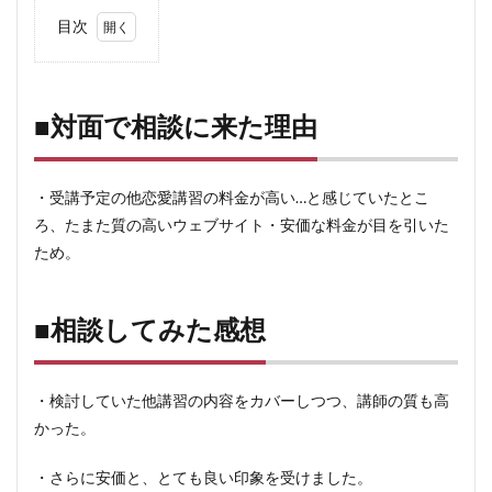
目次
1
■対
面で
相談
■対面で相談に来た理由
に来
た理
由
・受講予定の他恋愛講習の料金が高い…と感じていたとこ
2
ろ、たまた質の高いウェブサイト・安価な料金が目を引いた
■相
ため。
談し
てみ
た感
想
■相談してみた感想
3
■相
談し
・検討していた他講習の内容をカバーしつつ、講師の質も高
に来
かった。
ると
良い
人
・さらに安価と、とても良い印象を受けました。