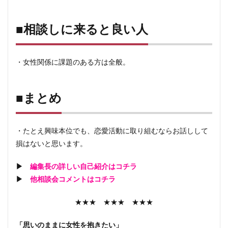
4
■ま
とめ
■相談しに来ると良い人
・女性関係に課題のある方は全般。
■まとめ
・たとえ興味本位でも、恋愛活動に取り組むならお話しして
損はないと思います。
▶
編集長の詳しい自己紹介はコチラ
▶
他相談会コメントはコチラ
★★★ ★★★ ★★★
「思いのままに女性を抱きたい」