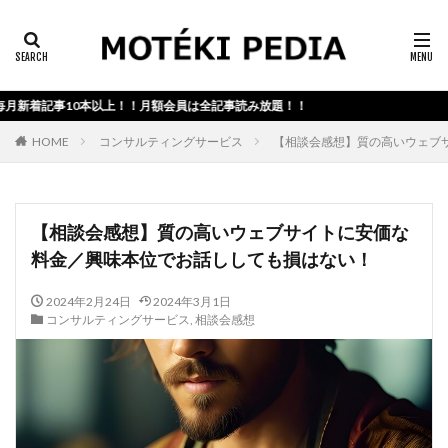
カテゴリー検索
着記事10本以上！！月額会員は全記事読み放題！！
検索
HOME
コンサルティングサービス
【相談会感想】質の高いウェブ
【相談会感想】質の高いウェブサイトに安価な
料金／興味本位でお話ししても損はない！
2024年2月24日
2024年3月1日
コンサルティングサービス
,
相談会感想