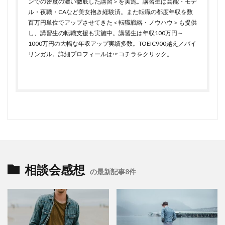
ンでの密度の濃い徹底した講習＞を実施。講習生は芸能・モデ
ル・夜職・CAなど美女抱き経験済。また転職の都度年収を数
百万円単位でアップさせてきた＜転職戦略・ノウハウ＞も提供
し、講習生の転職支援も実施中。講習生は年収100万円～
1000万円の大幅な年収アップ実績多数。TOEIC900越え／バイ
リンガル。詳細プロフィールは
☞コチラをクリック
。
相談会感想
の最新記事8件