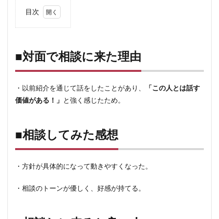
目次
1
■対
面で
相談
■対面で相談に来た理由
に来
た理
由
・以前紹介を通じて話をしたことがあり、
「この人とは話す
2
価値がある！」
と強く感じたため。
■相
談し
てみ
た感
■相談してみた感想
想
3
■相
・方針が具体的になって動きやすくなった。
談し
に来
・相談のトーンが優しく、好感が持てる。
ると
良い
人