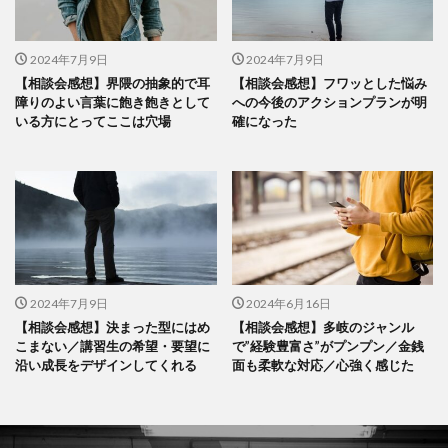
2024年7月9日
2024年7月9日
【相談会感想】界隈の抽象的で耳
【相談会感想】フワッとした悩み
障りのよい言葉に飽き飽きとして
への今後のアクションプランが明
いる方にとってここは穴場
確になった
2024年7月9日
2024年6月16日
【相談会感想】決まった型にはめ
【相談会感想】多岐のジャンル
こまない／講習生の希望・要望に
で”経験豊富さ”がプンプン／金銭
沿い成長をデザインしてくれる
面も柔軟な対応／心強く感じた