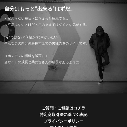
自分はもっと”出来る”はずだ...
＜変わらない毎日＞にちょっと疲れてる…
＜不満はない＞けど＜このままではダメ＞な気がする…
”今”ではない”何処か”に向かいたい…
そんな力の向け先を探す全ての男性の為のサイトです。
＜ホンモノの情報を誠実に＞
当サイトの成長と共に皆さんの成長があるように…
ご質問・ご相談はコチラ
特定商取引法に基づく表記
プライバシーポリシー