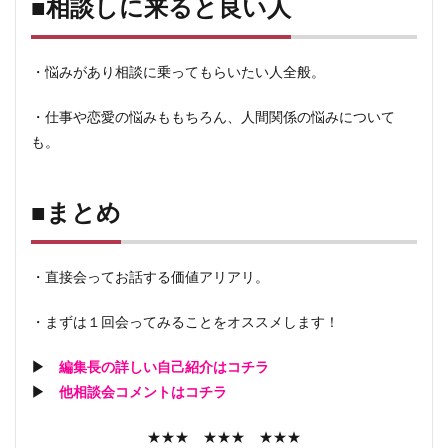
■相談しに来ると良い人
4
■ま
とめ
・悩みがあり相談に乗ってもらいたい人全般。
・仕事や恋愛の悩みももちろん、人間関係の悩みについて
も。
■まとめ
・直接会ってお話する価値アリアリ。
・まずは１回会ってみることをオススメします！
▶
編集長の詳しい自己紹介はコチラ
▶
他相談会コメントはコチラ
★★★ ★★★ ★★★