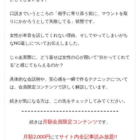
口説きでいうところの「相手に寄り添う前に、マウントを取
りにかかろうとして失敗してる」状態です。
女性が本音を話してくれない理由、そしてやってしまいがち
なNG返しについてお伝えしました。
じゃあ実際に、どう返せば女性の心が開いて“分かってくれて
る”と感じてもらえるのか？
具体的な会話例や、安心感を一瞬で作るテクニックについて
は、会員限定コンテンツで詳しく解説しています。
続きが気になる方は、この先をチェックしてみてください。
月額会員限定コンテンツ
続きは
です。
月額2,000円
サイト内全記事読み放題!!
にて