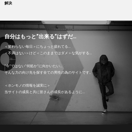
解決
自分はもっと”出来る”はずだ...
＜変わらない毎日＞にちょっと疲れてる…
＜不満はない＞けど＜このままではダメ＞な気がする…
”今”ではない”何処か”に向かいたい…
そんな力の向け先を探す全ての男性の為のサイトです。
＜ホンモノの情報を誠実に＞
当サイトの成長と共に皆さんの成長があるように…