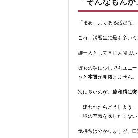
「そんなもんか
もん
か」
は
NG
「まあ、よくある話だな」
2
これ、講習生に最も多いミ
な
ぜ
最
誰一人として同じ人間はい
大
NG
彼女の話に少しでもユニー
な
うと
本質
が見抜けません。
の
か
次に多いのが、
違和感に突
3
「差
「嫌われたらどうしよう」
＝そ
の人
「場の空気を壊したくない
らし
さ」
気持ちは分かりますが、口