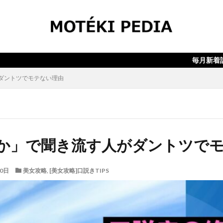
検索
毎月新着記事10本以
ダントツでモテない理由
か」で聞き流す人がダントツで
10日
美女攻略
,
[美女攻略]口説きTIPS