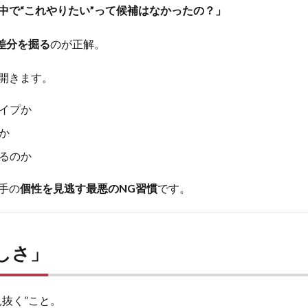
中で“これやりたい”って候補はなかったの？」
差分を掘る
のが正解。
開きます。
イプか
か
るのか
手の
個性を見逃す最悪のNG習慣
です。
しさ」
抜く”こと。