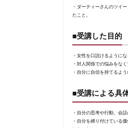
講
・ダーティーさんのツイー
し
たこと。
た
き
っ
■受講した目的
か
け
3
・女性を口説けるようにな
■受
・対人関係での悩みをなく
講
し
・自分に自信を持てるよう
た
目
的
■受講による具
4
■受
講
・自分の思考や行動、会話
に
・自分を縛り付けている価
よ
る