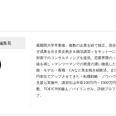
A編集長
最難関大学卒業後、複数の企業を経て独立。現在
ず成果を出す美女抱き＆婚活講習＞をモットーに
対面でのコンサルティングを提供。恋愛界隈の＜
線を画し＜マンツーマンでの密度の濃い徹底した
能・モデル・夜職・CAなど美女抱き経験済。ま
円単位でアップさせてきた＜転職戦略・ノウハウ
支援も実施中。講習生は年収100万円～1000
数。TOEIC900越え／バイリンガル。詳細プロ
ク
。