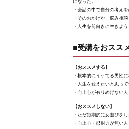
になった。
具
・会話の中で自分の考えを
体
・そのおかげか、悩み相談
的
な
・人生を前向きに生きよう
成
果
■受講をおスス
5
■受
講を
おス
【おススメする】
スメ
・根本的にイケてる男性に
する
人・
・人生を変えたいと思って
しな
・向上心が有りめげない人
い人
6
【おススメしない】
■ま
・ただ短期的に女遊びをし
と
・向上心・忍耐力が無い人
め