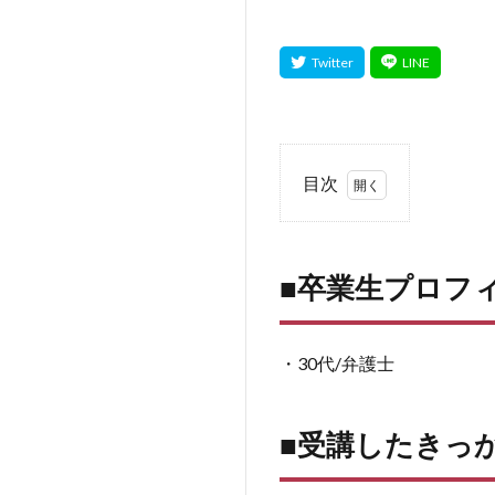
目次
1
■卒
業
■卒業生プロフ
生
プ
ロ
フ
・30代/弁護士
ィ
ー
ル
■受講したきっ
2
■受